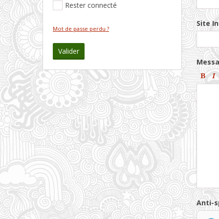
Rester connecté
Site I
Mot de passe perdu ?
Valider
Mess
Anti-