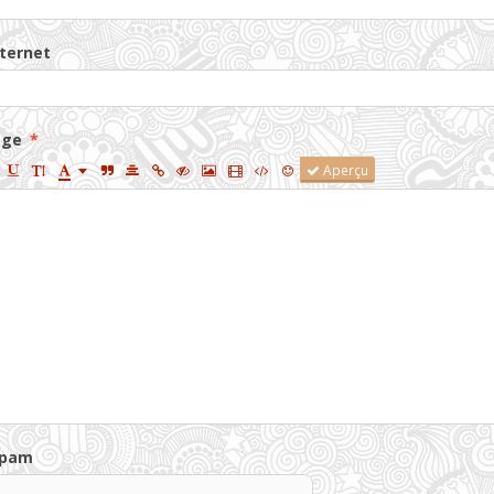
nternet
age
Aperçu
spam