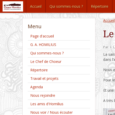
Accueil
Qui sommes-nous ?
Répertoire
Accueil
Menu
Le
Page d'accueil
G. A. HOMILIUS
Par
L
Qui sommes-nous ?
La sai
dans l'
Le Chef de Choeur
Nous es
Répertoire
Travail et projets
Pour l
Agenda
Et une 
Nous rejoindre
A très 
Les amis d'Homilius
Nous voir / Nous écouter