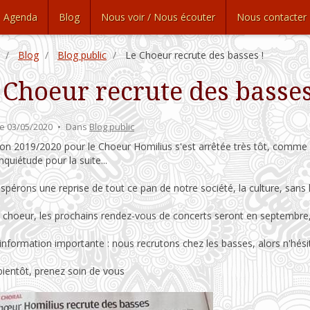
Agenda
Blog
Nous voir / Nous écouter
Nous contacter
Blog
Blog public
Le Choeur recrute des basses !
 Choeur recrute des basses
e 03/05/2020
Dans
Blog public
son 2019/2020 pour le Choeur Homilius s'est arrêtée très tôt, comme 
inquiétude pour la suite...
pérons une reprise de tout ce pan de notre société, la culture, sans laq
e choeur, les prochains rendez-vous de concerts seront en septembre,
information importante : nous recrutons chez les basses, alors n'hésit
bientôt, prenez soin de vous