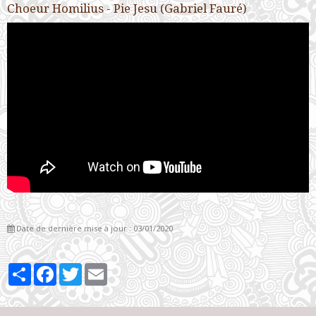
Choeur Homilius - Pie Jesu (Gabriel Fauré)
Date de dernière mise à jour : 03/01/2020
Partager
Facebook
Twitter
Email