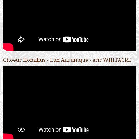
Choeur Homilius - Lux Aurumque - eric WHITACRE