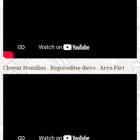
Choeur Homilius - Bogoroditse dievo - Arvo Pärt